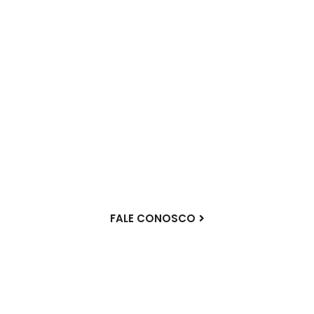
Foque no seu processo
enquanto nós cuidamos
dos equipamentos.
Oferecemos soluções que reduzem custos e
otimizam processos.
FALE CONOSCO