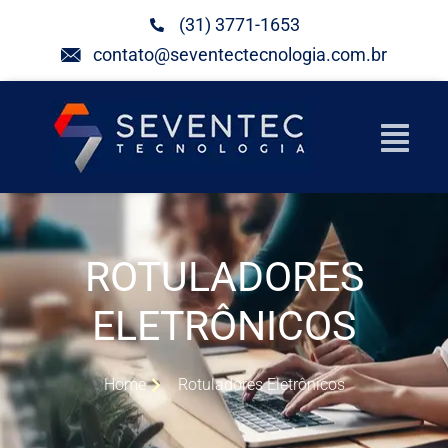
(31) 3771-1653
contato@seventectecnologia.com.br
ROTULADORES
ELETRÔNICOS
Home
Rotuladores Eletrônicos