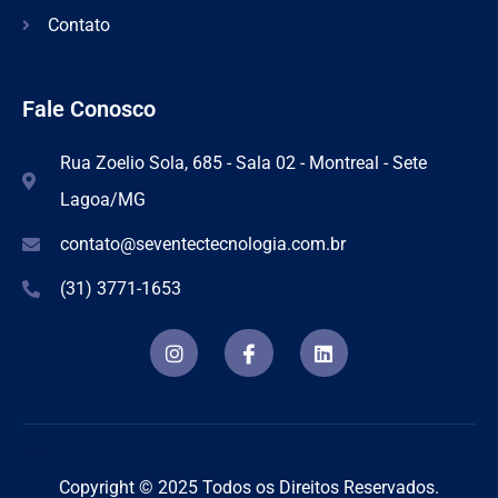
Contato
Fale Conosco
Rua Zoelio Sola, 685 - Sala 02 - Montreal - Sete
Lagoa/MG
contato@seventectecnologia.com.br
(31) 3771-1653
Criação de Sites Profissionais e Otimização
Copyright © 2025 Todos os Direitos Reservados.