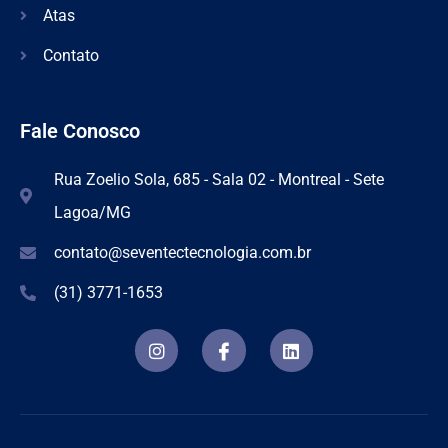
Atas
Contato
Fale Conosco
Rua Zoelio Sola, 685 - Sala 02 - Montreal - Sete
Lagoa/MG
contato@seventectecnologia.com.br
(31) 3771-1653
Criação de Sites Profissionais e Otimização